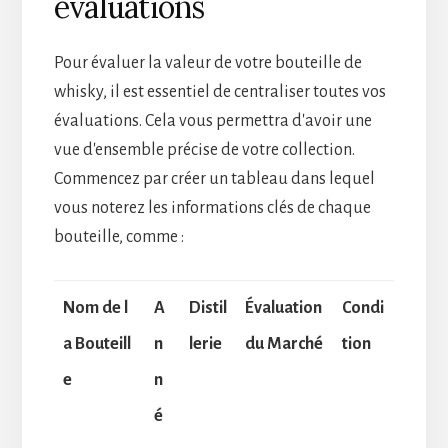
évaluations
Pour évaluer la valeur de votre bouteille de
whisky, il est essentiel de centraliser toutes vos
évaluations. Cela vous permettra d'avoir une
vue d'ensemble précise de votre collection.
Commencez par créer un tableau dans lequel
vous noterez les informations clés de chaque
bouteille, comme :
Nom de l
A
Distil
Évaluation
Condi
a Bouteill
n
lerie
du Marché
tion
e
n
é