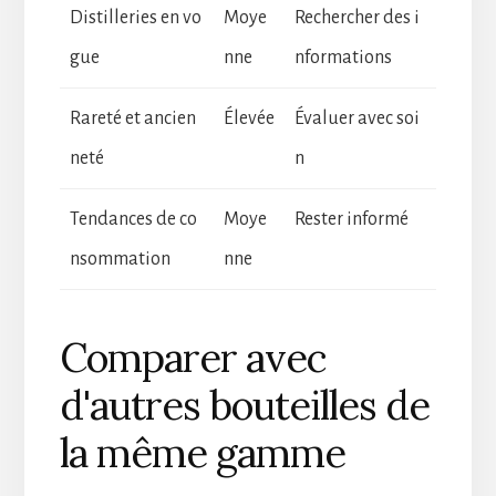
Distilleries en vo
Moye
Rechercher des i
gue
nne
nformations
Rareté et ancien
Élevée
Évaluer avec soi
neté
n
Tendances de co
Moye
Rester informé
nsommation
nne
Comparer avec
d'autres bouteilles de
la même gamme