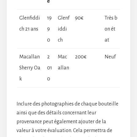
e
Glenfiddi
19
Glenf
90€
Très b
ch 21 ans
9
iddi
on ét
0
ch
at
Macallan
2
Mac
200€
Neuf
Sherry Oa
01
allan
k
0
Inclure des photographies de chaque bouteille
ainsi que des détails concernant leur
provenance peut également ajouter de la
valeur à votre évaluation. Cela permettra de