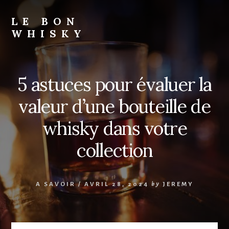
Skip
to
LE BON
content
WHISKY
5 astuces pour évaluer la
valeur d’une bouteille de
whisky dans votre
collection
A SAVOIR
/
AVRIL 28, 2024
by
JEREMY