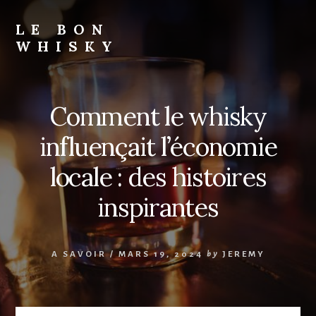
Skip
to
LE BON
content
WHISKY
Comment le whisky
influençait l’économie
locale : des histoires
inspirantes
A SAVOIR
/
MARS 19, 2024
by
JEREMY