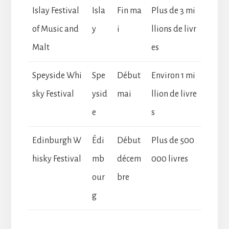
Islay Festival
Isla
Fin ma
Plus de 3 mi
of Music and
y
i
llions de livr
Malt
es
Speyside Whi
Spe
Début
Environ 1 mi
sky Festival
ysid
mai
llion de livre
e
s
Edinburgh W
Édi
Début
Plus de 500
hisky Festival
mb
décem
000 livres
our
bre
g