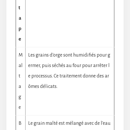
t
a
p
e
M
Les grains d'orge sont humidifiés pour g
al
ermer, puis séchés au four pour arrêter l
t
e processus. Ce traitement donne des ar
a
ômes délicats.
g
e
B
Le grain malté est mélangé avec de l'eau