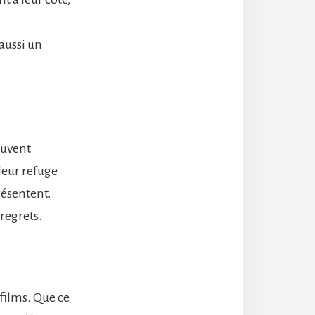
aussi un
ouvent
leur refuge
résentent.
regrets.
films. Que ce