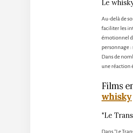
Le whisky
Au-delà de son
faciliter les 
émotionnel d’
personnage : s
Dans de nombre
une réaction é
Films 
whisky
"Le Tran
Dans "Le Tran