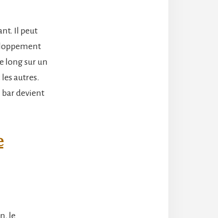
nt. Il peut
éveloppement
e long sur un
les autres.
n bar devient
e
n, le