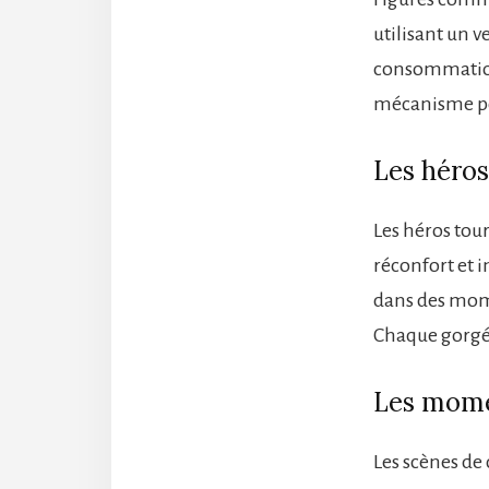
utilisant un v
consommation 
mécanisme pou
Les héros
Les héros tou
réconfort et i
dans des momen
Chaque gorgée
Les mome
Les scènes de