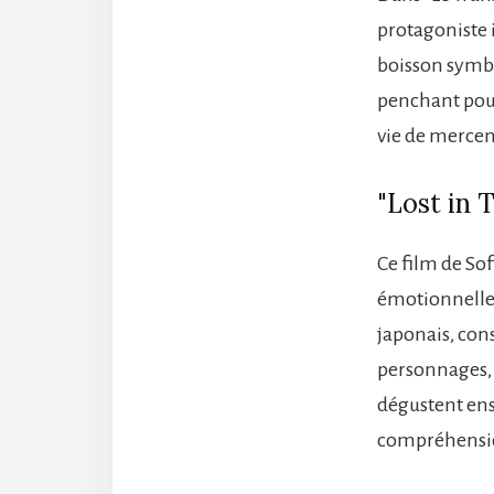
protagoniste 
boisson symb
penchant pour
vie de mercena
"Lost in 
Ce film de So
émotionnelle 
japonais, con
personnages, 
dégustent ens
compréhensio