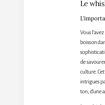
Le whi
L'importa
Vous l'avez
boisson dan
sophisticat
de savourer
culture. Ce
intrigues p
ton, d'une