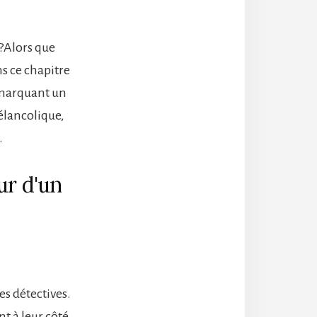
 ?Alors que
ns ce chapitre
 marquant un
élancolique,
.
ur d'un
s détectives.
 à leur côté,