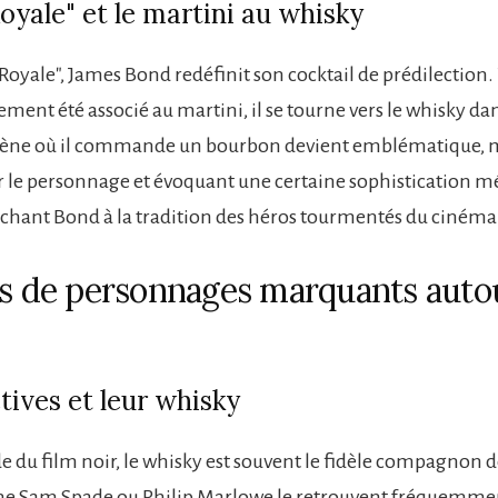
oyale" et le martini au whisky
Royale", James Bond redéfinit son cocktail de prédilection.
ment été associé au martini, il se tourne vers le whisky da
a scène où il commande un bourbon devient emblématique,
 le personnage et évoquant une certaine sophistication m
nchant Bond à la tradition des héros tourmentés du cinéma
ts de personnages marquants auto
tives et leur whisky
 du film noir, le whisky est souvent le fidèle compagnon de
e Sam Spade ou Philip Marlowe le retrouvent fréquemment