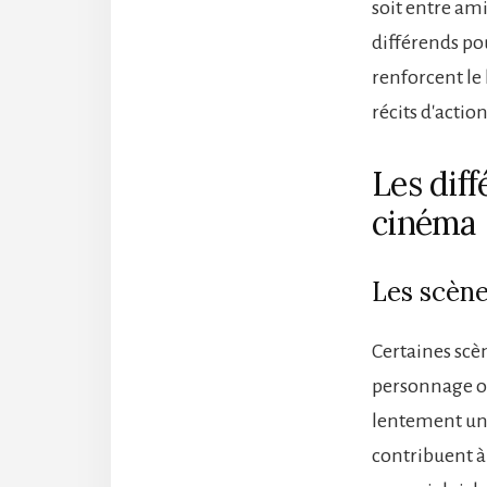
soit entre ami
différends po
renforcent le
récits d'actio
Les dif
cinéma
Les scèn
Certaines scè
personnage ob
lentement un
contribuent à 