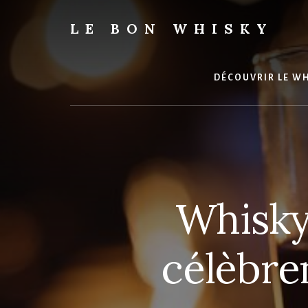
Skip
to
LE BON WHISKY
content
DÉCOUVRIR LE W
Whisky 
célèbre