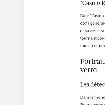
"Casino R
Dans "Casino 
007 a générale
de sa vie. L
tournant pour
tout en ratta
Portrai
verre
Les détec
Dans le monde
Figures comm