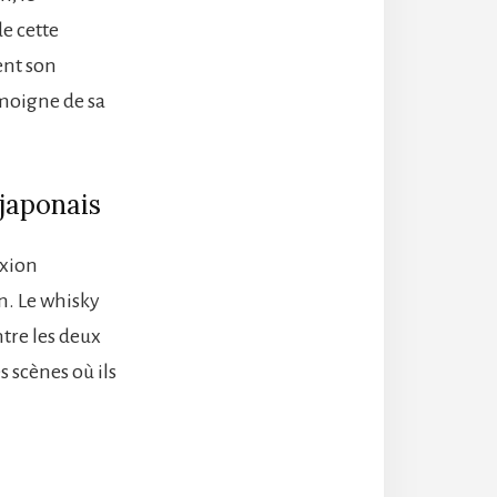
e cette
ent son
moigne de sa
 japonais
exion
n. Le whisky
tre les deux
 scènes où ils