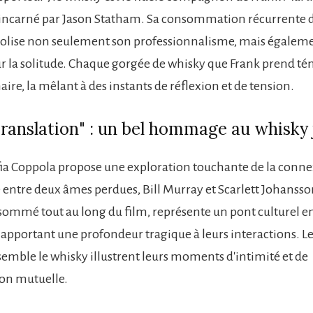
incarné par Jason Statham. Sa consommation récurrente d
olise non seulement son professionnalisme, mais égalem
 la solitude. Chaque gorgée de whisky que Frank prend té
ire, la mêlant à des instants de réflexion et de tension.
Translation" : un bel hommage au whisky
fia Coppola propose une exploration touchante de la conn
entre deux âmes perdues, Bill Murray et Scarlett Johansso
sommé tout au long du film, représente un pont culturel en
apportant une profondeur tragique à leurs interactions. Les
emble le whisky illustrent leurs moments d'intimité et de
n mutuelle.