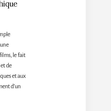
hique
imple
 une
lms, le fait
 et de
iques et aux
ement d’un