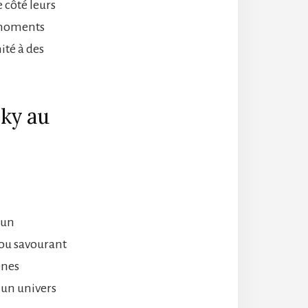
 côté leurs
 moments
ité à des
sky au
 un
 ou savourant
ènes
 un univers