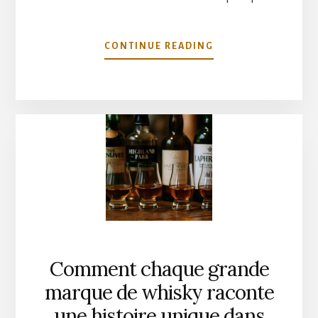
À
CONTINUE READING
PROPOSWHISKY
ET
CHOLESTÉROL
:
CE
QUE
LA
SCIENCE
DIT
VRAIMENT
Comment chaque grande
marque de whisky raconte
une histoire unique dans