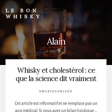
Skip
to
LE BON
content
WHISKY
Alain
Whisky et cholestérol : ce
que la science dit vraiment
UNCATEGORIZED
Cet article est informatif et ne remplace pas un
avis médical. Si vous avez un bilan lipidique …