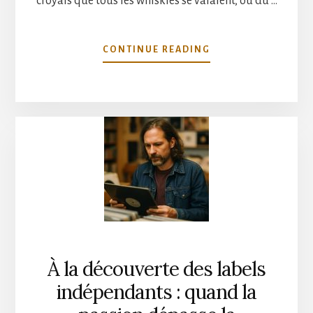
croyais que tous les whiskies se valaient, ou du …
À
CONTINUE READING
PROPOSWHISKIES
INDUSTRIELS
:
LA
FACE
CACHÉE
QUE
PERSONNE
N’OSE
AVOUER
À la découverte des labels
indépendants : quand la