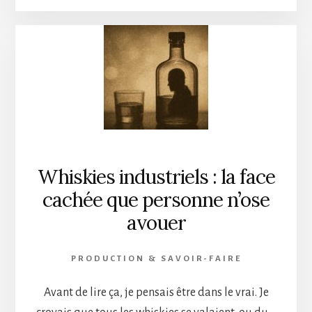
:
LE
GÉANT
ENDORMI
SE
RÉVEILLE
DANS
UN
FRACAS
Whiskies industriels : la face
cachée que personne n’ose
avouer
PRODUCTION & SAVOIR-FAIRE
Avant de lire ça, je pensais être dans le vrai. Je