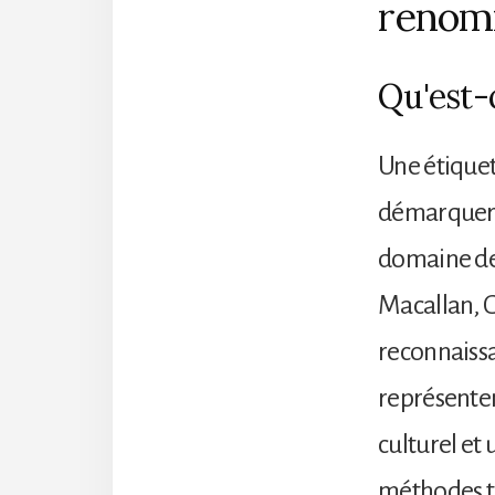
renom
Qu'est-
Une étiquet
démarquer pa
domaine de
Macallan, 
reconnaissa
représenten
culturel et
méthodes tr