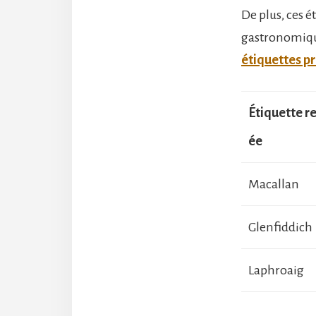
De plus, ces é
gastronomique
étiquettes p
Étiquette 
ée
Macallan
Glenfiddich
Laphroaig