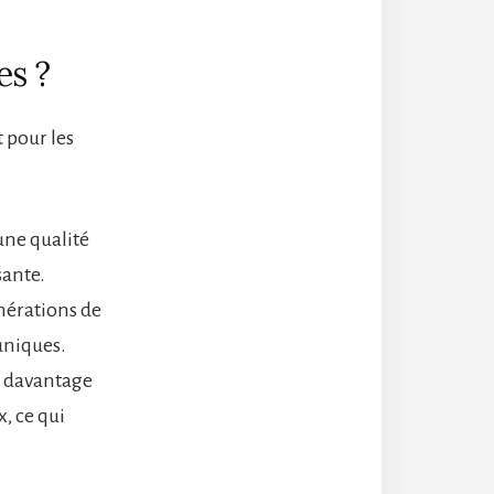
es ?
 pour les
une qualité
sante.
énérations de
uniques.
e davantage
x, ce qui