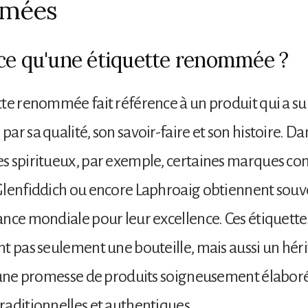
mées
ce qu'une étiquette renommée ?
te renommée fait référence à un produit qui a su
r sa qualité, son savoir-faire et son histoire. Dan
s spiritueux, par exemple, certaines marques 
Glenfiddich ou encore Laphroaig obtiennent souv
nce mondiale pour leur excellence. Ces étiquette
t pas seulement une bouteille, mais aussi un hér
 une promesse de produits soigneusement élaboré
aditionnelles et authentiques.