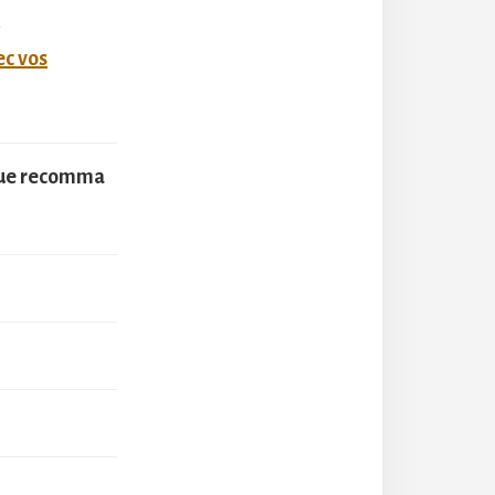
s
ec vos
que recomma