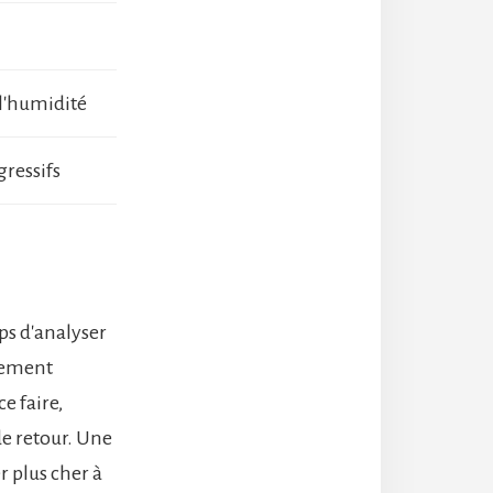
 l'humidité
ressifs
mps d'analyser
alement
e faire,
e retour. Une
r plus cher à