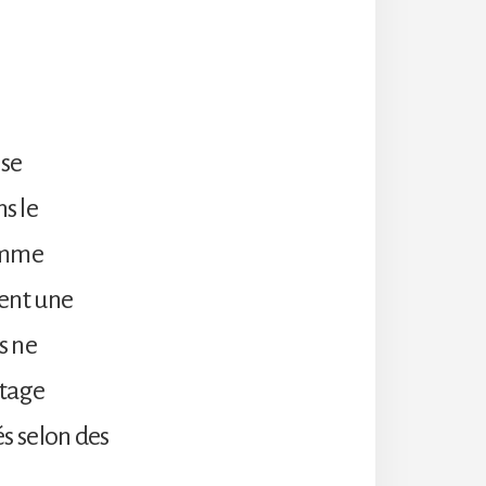
 se
s le
comme
ent une
s ne
itage
s selon des