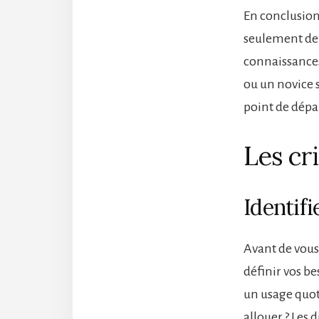
En conclusion
seulement de 
connaissances
ou un novice 
point de dépa
Les cr
Identifi
Avant de vous
définir vos b
un usage quot
allouer ? Les 