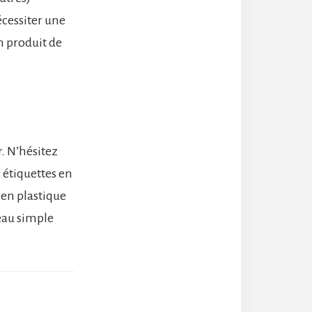
écessiter une
n produit de
. N’hésitez
s étiquettes en
 en plastique
leau simple