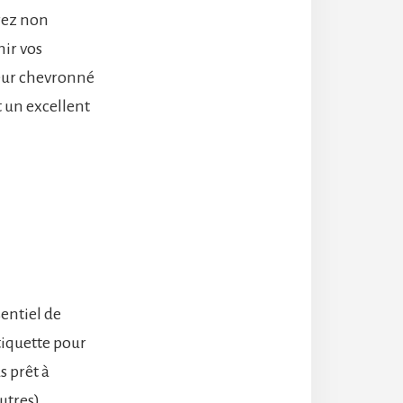
rez non
hir vos
eur chevronné
 un excellent
entiel de
tiquette pour
s prêt à
autres)