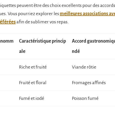
tiquettes peuvent être des choix excellents pour des accord
s. Vous pourriez explorer les
meilleures associations av
référées
afin de sublimer vos repas.
renomm
Caractéristique princip
Accord gastronomi
ale
ndé
Riche et fruité
Viande rôtie
Fruité et floral
Fromages affinés
Fumé et iodé
Poisson fumé