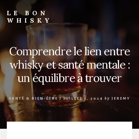
Skip
to
LE BON
content
WHISKY
Comprendre le lien entre
whisky et santé mentale :
un équilibre à trouver
SANTÉ & BIEN-ÊTRE
/
JUILLET 5, 2024
by
JEREMY