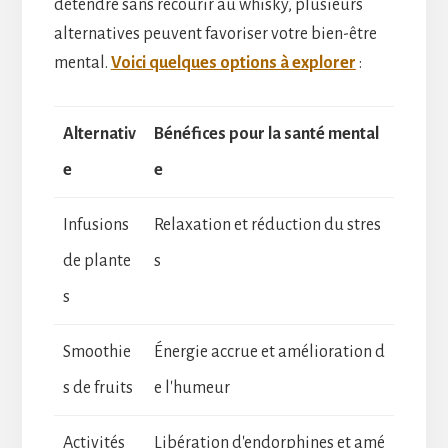
détendre sans recourir au whisky, plusieurs
alternatives peuvent favoriser votre bien-être
mental.
Voici quelques options à explorer
:
Alternativ
Bénéfices pour la santé mental
e
e
Infusions
Relaxation et réduction du stres
de plante
s
s
Smoothie
Énergie accrue et amélioration d
s de fruits
e l'humeur
Activités
Libération d'endorphines et amé