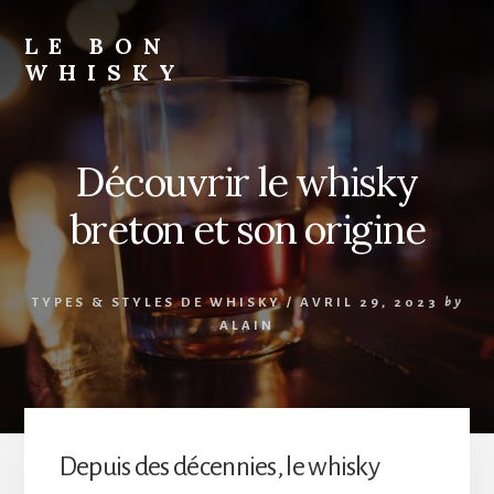
Skip
to
LE BON
content
WHISKY
Découvrir le whisky
breton et son origine
TYPES & STYLES DE WHISKY
/
AVRIL 29, 2023
by
ALAIN
Depuis des décennies, le whisky