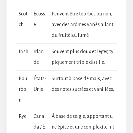
Scot
Écoss
Peuvent être tourbés ou non,
ch
e
avec des arômes variés allant
du fruité au fumé.
Irish
Irlan
Souvent plus doux et léger, ty
de
piquement triple distillé.
Bou
États-
Surtout à base de maïs, avec
rbo
Unis
des notes sucrées et vanillées.
n
Rye
Cana
À base de seigle, apportant u
da / É
ne épice et une complexité int