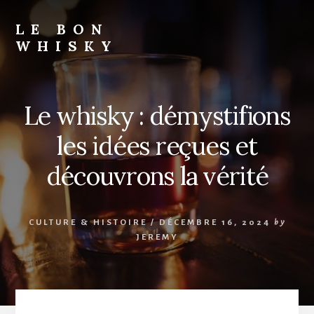
Skip
to
LE BON
content
WHISKY
Le whisky : démystifions
les idées reçues et
découvrons la vérité
CULTURE & HISTOIRE
/
DÉCEMBRE 16, 2024
by
JEREMY