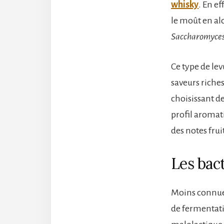
whisky
. En e
le moût en alc
Saccharomyces 
Ce type de le
saveurs riche
choisissant de
profil aromat
des notes frui
Les bac
Moins connues 
de fermentati