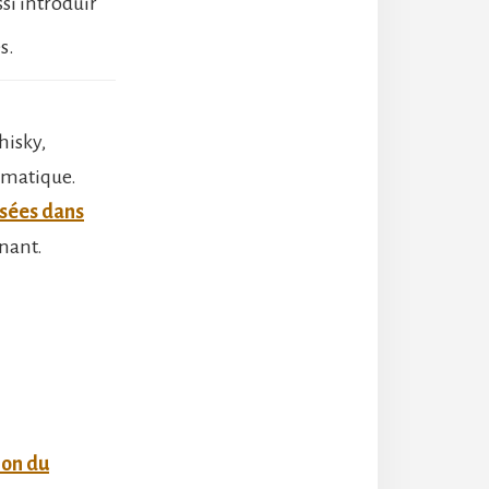
ssi introduir
s.
hisky,
omatique.
isées dans
nant.
ion du