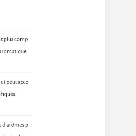
nt plus comp
e aromatique
et peut acce
fiques.
 d'arômes p