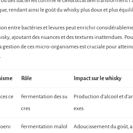
 où des bactéries comme le
Oenococcus oeni
transforment l’
que, rendant ainsi le goût du whisky plus doux et plus équili
ion entre bactéries et levures peut enrichir considérableme
isky, ajoutant des nuances et des textures inattendues. Pou
 la gestion de ces micro-organismes est cruciale pour attein
.
nisme
Rôle
Impact sur le whisky
ces ce
Fermentation des su
Production d'alcool et d'
cres
exes
 oeni
Fermentation malol
Adoucissement du goût, 