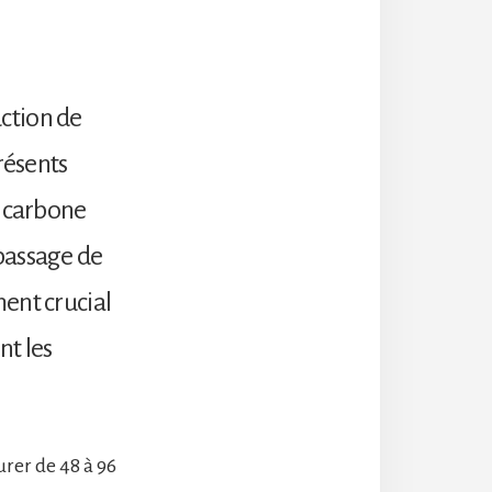
ction de
résents
e carbone
passage de
ent crucial
nt les
rer de 48 à 96