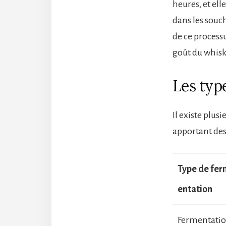
heures, et elle
dans les souch
de ce processu
goût du whisk
Les typ
Il existe plu
apportant des
Type de fe
entation
Fermentatio