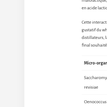
malolactique,
en acide lacti
Cette interact
gustatif du wh
distillateurs,
final souhaité
Micro-orga
Saccharomy
revisiae
Oenococcus