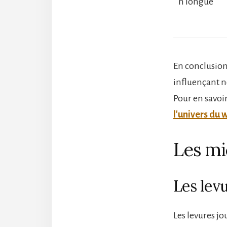
n longue
En conclusion,
influençant n
Pour en savoir
l'univers du 
Les mi
Les lev
Les levures j