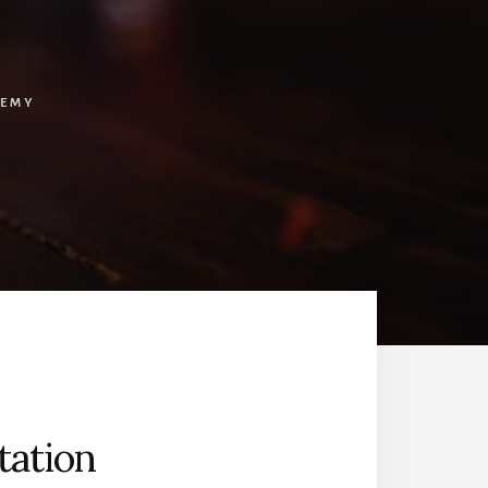
REMY
tation