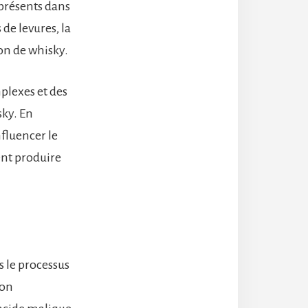
 présents dans
de levures, la
on de whisky.
plexes et des
sky. En
nfluencer le
ent produire
s le processus
ion