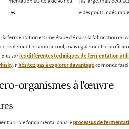
mentation au-delà de 96 heu
lus large, mais peut au
res.
e des goûts indésirable
 la fermentation est une étape clé dans la fabrication du w
on seulement le taux d'alcool, mais également le profil ar
 plus sur
les différentes techniques de fermentation util
whisky
, n'
hésitez pas à explorer davantage
ce monde fasci
cro-organismes à l'œuvre
ures
ouent un rôle fondamental dans le
processus de fermentat