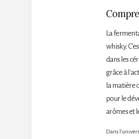
Compren
La fermenta
whisky. C'e
dans les cé
grâce à l'a
la matière 
pour le dév
arômes et l
Dans l'univer