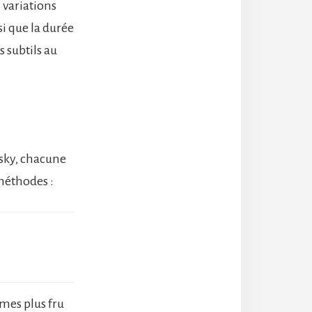
s variations
si que la durée
 subtils au
isky, chacune
 méthodes :
mes plus fru