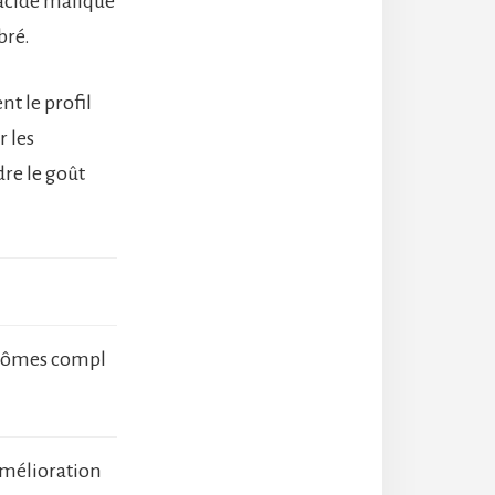
acide malique
bré.
nt le profil
r les
dre le goût
arômes compl
amélioration