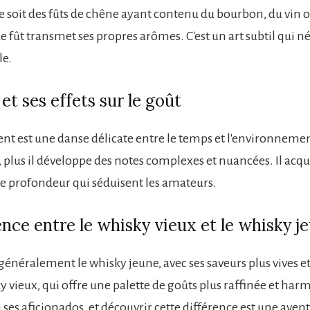
e soit des fûts de chêne ayant contenu du bourbon, du vin o
 fût transmet ses propres arômes. C'est un art subtil qui n
le.
et ses effets sur le goût
ent est une danse délicate entre le temps et l'environnement
t, plus il développe des notes complexes et nuancées. Il acq
e profondeur qui séduisent les amateurs.
ence entre le whisky vieux et le whisky j
énéralement le whisky jeune, avec ses saveurs plus vives et
y vieux, qui offre une palette de goûts plus raffinée et har
ses aficionados, et découvrir cette différence est une aven