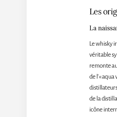
Les orig
La naissa
Le whisky i
véritable s
remonte au 
de l'« aqua 
distillateu
de la distil
icône inter