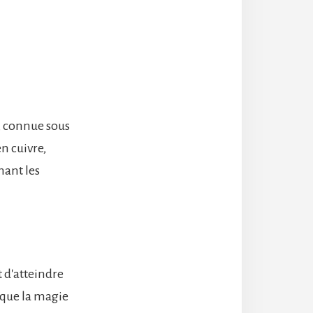
, connue sous
n cuivre,
nant les
t d'atteindre
e que la magie