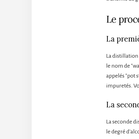
Le proce
La premièr
La distillati
le nom de "wa
appelés "pot s
impuretés. Vo
La second
La seconde dis
le degré d'alc