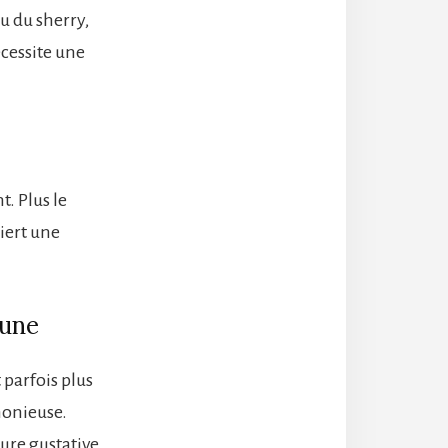
u du sherry,
écessite une
. Plus le
uiert une
eune
 parfois plus
monieuse.
ture gustative