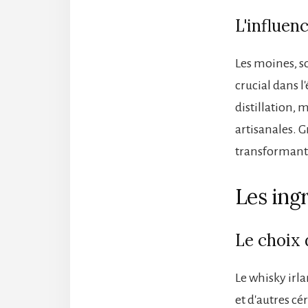
L'influen
Les moines, s
crucial dans 
distillation, 
artisanales. G
transformant l
Les ingr
Le choix 
Le whisky irl
et d'autres cé