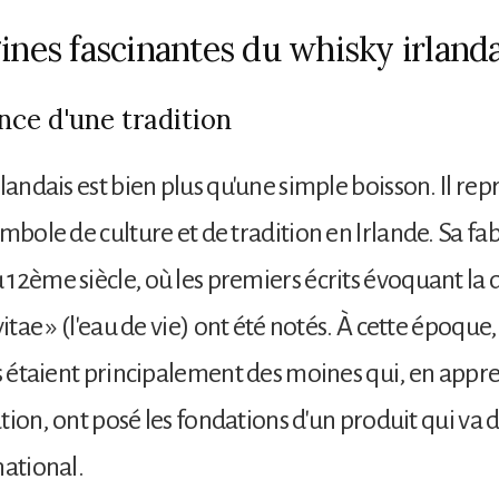
ines fascinantes du whisky irlanda
nce d'une tradition
rlandais est bien plus qu'une simple boisson. Il re
ymbole de culture et de tradition en Irlande. Sa fa
12ème siècle, où les premiers écrits évoquant la di
vitae » (l'eau de vie) ont été notés. À cette époque,
rs étaient principalement des moines qui, en appre
lation, ont posé les fondations d'un produit qui va
national.