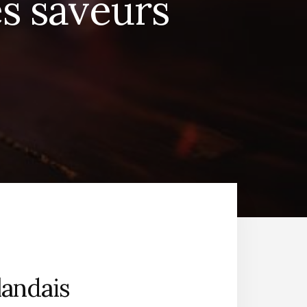
es saveurs
landais