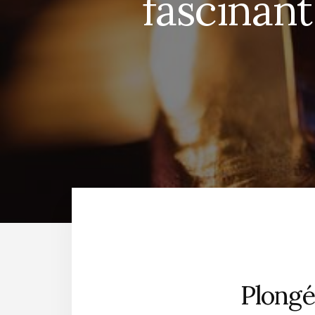
fascinant
Plongé