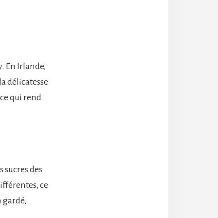
. En Irlande,
la délicatesse
 ce qui rend
s sucres des
ifférentes, ce
n gardé,