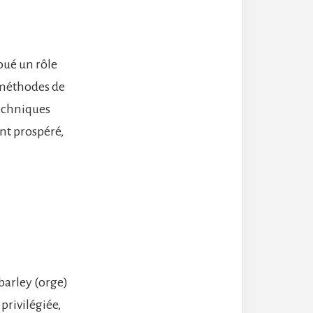
oué un rôle
 méthodes de
techniques
ent prospéré,
barley (orge)
privilégiée,