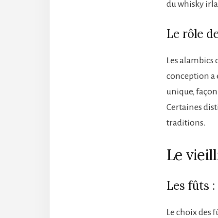
du whisky irl
Le rôle d
Les alambics o
conception a 
unique, façonn
Certaines dis
traditions.
Le vieil
Les fûts :
Le choix des f